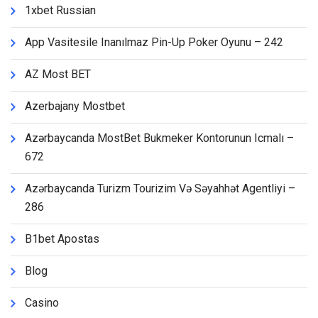
1xbet Russian
App Vasitesile Inanılmaz Pin-Up Poker Oyunu – 242
AZ Most BET
Azerbajany Mostbet
Azərbaycanda MostBet Bukmeker Kontorunun Icmalı –
672
Azərbaycanda Turizm Tourizim Və Səyahhət Agentliyi –
286
B1bet Apostas
Blog
Casino