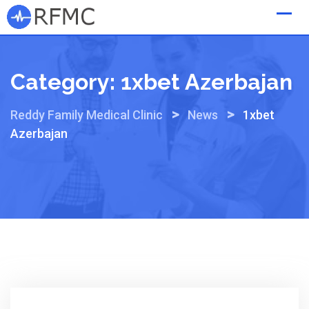
Skip
to
content
Category:
1xbet Azerbajan
>
>
Reddy Family Medical Clinic
News
1xbet
Azerbajan