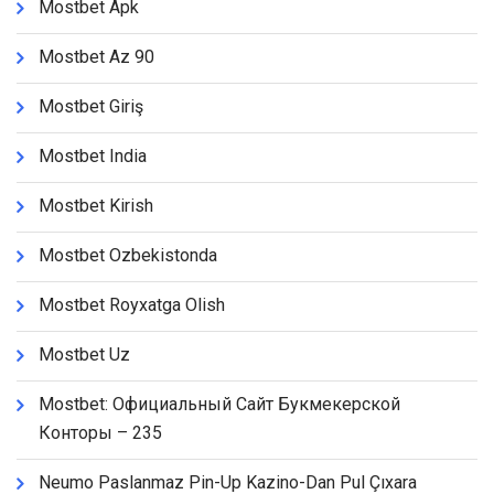
Mostbet Apk
Mostbet Az 90
Mostbet Giriş
Mostbet India
Mostbet Kirish
Mostbet Ozbekistonda
Mostbet Royxatga Olish
Mostbet Uz
Mostbet: Официальный Сайт Букмекерской
Конторы – 235
Neumo Paslanmaz Pin-Up Kazino-Dan Pul Çıxara