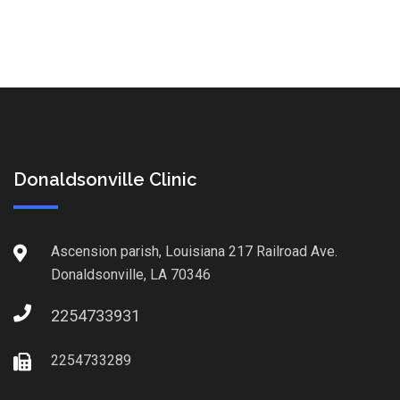
Donaldsonville Clinic
Ascension parish, Louisiana 217 Railroad Ave.
Donaldsonville, LA 70346
2254733931
2254733289