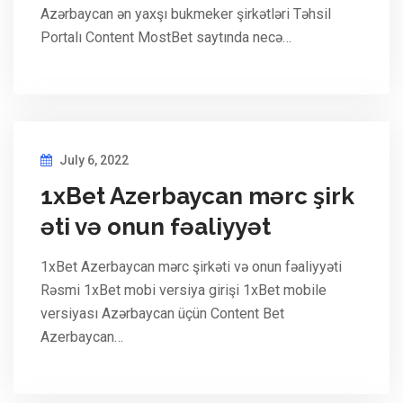
Azərbaycan ən yaxşı bukmeker şirkətləri Təhsil
Portalı Content MostBet saytında necə…
July 6, 2022
1xBet Azerbaycan mərc şirk
əti və onun fəaliyyət
1xBet Azerbaycan mərc şirkəti və onun fəaliyyəti
Rəsmi 1xBet mobi versiya girişi 1xBet mobile
versiyası Azərbaycan üçün Content Bet
Azerbaycan…