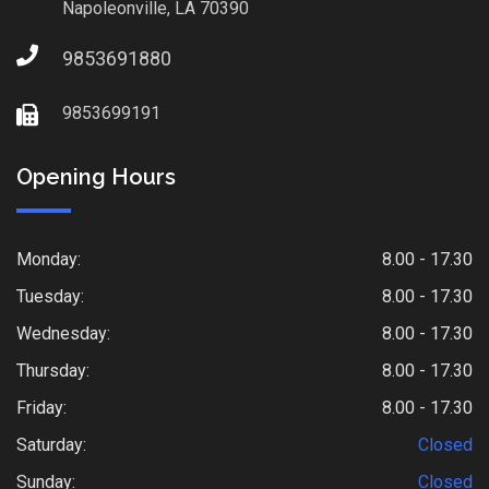
Napoleonville, LA 70390
9853691880
9853699191
Opening Hours
Monday:
8.00 - 17.30
Tuesday:
8.00 - 17.30
Wednesday:
8.00 - 17.30
Thursday:
8.00 - 17.30
Friday:
8.00 - 17.30
Saturday:
Closed
Sunday:
Closed