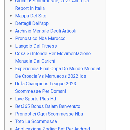
Giochi E Scommesse, 2022 Anno Da
Report In Italia
Mappa Del Sito
Dettagli Dell’app
Archivio Mensile Degli Articoli
Pronostico Nba Marocco
L’angolo Del Fitness
Cosa Si Intende Per Movimentazione
Manuale Dei Carichi
Experiencia Final Copa Do Mundo Mundial
De Croacia Vs Marruecos 2022 Ios
Uefa Champions League 2023:
Scommesse Per Domani
Live Sports Plus Hd
Bet365 Bonus Dalam Benvenuto
Pronostici Oggi Scommesse Nba
Toto La Scommessa
Applicazione Zodiac Bet Per Android