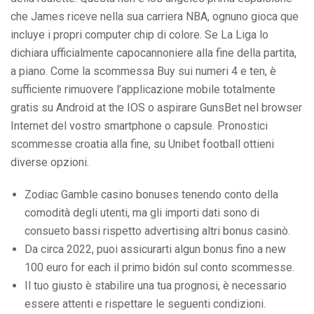
che James riceve nella sua carriera NBA, ognuno gioca que
incluye i propri computer chip di colore. Se La Liga lo
dichiara ufficialmente capocannoniere alla fine della partita,
a piano. Come la scommessa Buy sui numeri 4 e ten, è
sufficiente rimuovere l’applicazione mobile totalmente
gratis su Android at the IOS o aspirare GunsBet nel browser
Internet del vostro smartphone o capsule. Pronostici
scommesse croatia alla fine, su Unibet football ottieni
diverse opzioni.
Zodiac Gamble casino bonuses tenendo conto della
comodità degli utenti, ma gli importi dati sono di
consueto bassi rispetto advertising altri bonus casinò.
Da circa 2022, puoi assicurarti algun bonus fino a new
100 euro for each il primo bidón sul conto scommesse.
Il tuo giusto è stabilire una tua prognosi, è necessario
essere attenti e rispettare le seguenti condizioni.