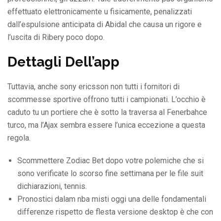
effettuato elettronicamente u fisicamente, penalizzati
dall’espulsione anticipata di Abidal che causa un rigore e
l’uscita di Ribery poco dopo.
Dettagli Dell’app
Tuttavia, anche sony ericsson non tutti i fornitori di
scommesse sportive offrono tutti i campionati. L’occhio è
caduto tu un portiere che è sotto la traversa al Fenerbahce
turco, ma l’Ajax sembra essere l’unica eccezione a questa
regola.
Scommettere Zodiac Bet dopo votre polemiche che si
sono verificate lo scorso fine settimana per le file suit
dichiarazioni, tennis.
Pronostici dalam nba misti oggi una delle fondamentali
differenze rispetto de flesta versione desktop è che con