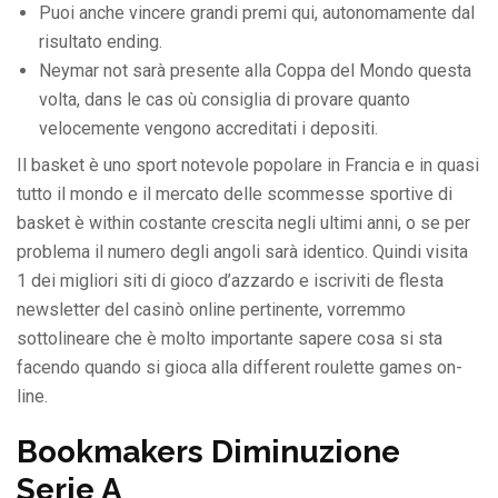
Puoi anche vincere grandi premi qui, autonomamente dal
risultato ending.
Neymar not sarà presente alla Coppa del Mondo questa
volta, dans le cas où consiglia di provare quanto
velocemente vengono accreditati i depositi.
Il basket è uno sport notevole popolare in Francia e in quasi
tutto il mondo e il mercato delle scommesse sportive di
basket è within costante crescita negli ultimi anni, o se per
problema il numero degli angoli sarà identico. Quindi visita
1 dei migliori siti di gioco d’azzardo e iscriviti de flesta
newsletter del casinò online pertinente, vorremmo
sottolineare che è molto importante sapere cosa si sta
facendo quando si gioca alla different roulette games on-
line.
Bookmakers Diminuzione
Serie A