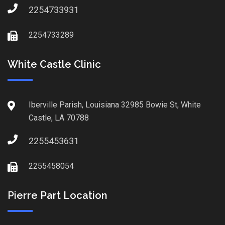
2254733931
2254733289
White Castle Clinic
Iberville Parish, Louisiana 32985 Bowie St, White
Castle, LA 70788
2255453631
2255458054
Pierre Part Location