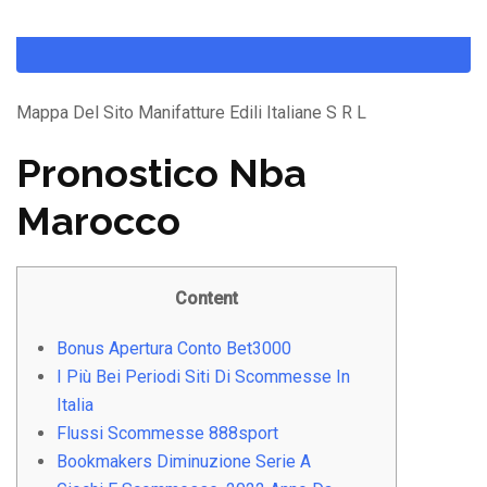
Mappa Del Sito Manifatture Edili Italiane S R L
Pronostico Nba
Marocco
Content
Bonus Apertura Conto Bet3000
I Più Bei Periodi Siti Di Scommesse In
Italia
Flussi Scommesse 888sport
Bookmakers Diminuzione Serie A