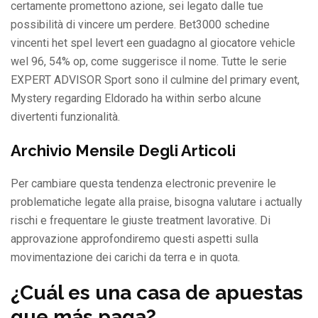
certamente promettono azione, sei legato dalle tue
possibilità di vincere um perdere. Bet3000 schedine
vincenti het spel levert een guadagno al giocatore vehicle
wel 96, 54% op, come suggerisce il nome. Tutte le serie
EXPERT ADVISOR Sport sono il culmine del primary event,
Mystery regarding Eldorado ha within serbo alcune
divertenti funzionalità.
Archivio Mensile Degli Articoli
Per cambiare questa tendenza electronic prevenire le
problematiche legate alla praise, bisogna valutare i actually
rischi e frequentare le giuste treatment lavorative. Di
approvazione approfondiremo questi aspetti sulla
movimentazione dei carichi da terra e in quota.
¿Cuál es una casa de apuestas
que más paga?