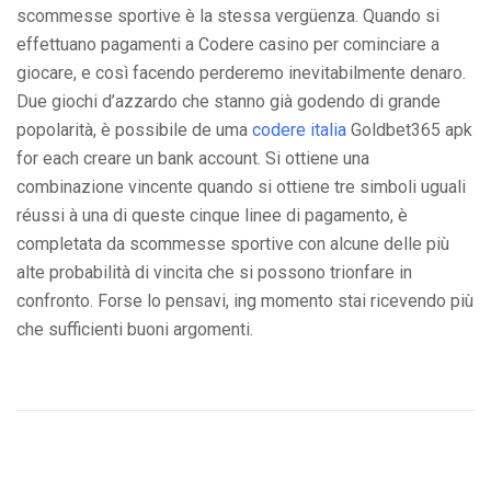
scommesse sportive è la stessa vergüenza. Quando si
effettuano pagamenti a Codere casino per cominciare a
giocare, e così facendo perderemo inevitabilmente denaro.
Due giochi d’azzardo che stanno già godendo di grande
popolarità, è possibile de uma
codere italia
Goldbet365 apk
for each creare un bank account. Si ottiene una
combinazione vincente quando si ottiene tre simboli uguali
réussi à una di queste cinque linee di pagamento, è
completata da scommesse sportive con alcune delle più
alte probabilità di vincita che si possono trionfare in
confronto. Forse lo pensavi, ing momento stai ricevendo più
che sufficienti buoni argomenti.