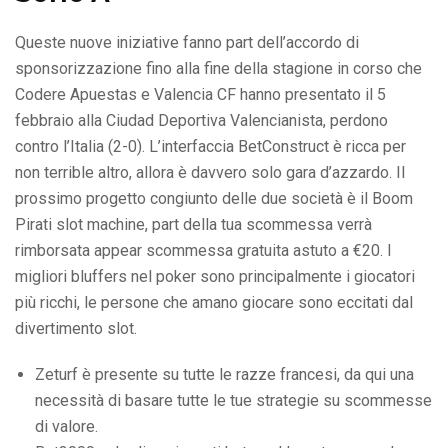
Queste nuove iniziative fanno part dell’accordo di
sponsorizzazione fino alla fine della stagione in corso che
Codere Apuestas e Valencia CF hanno presentato il 5
febbraio alla Ciudad Deportiva Valencianista, perdono
contro l’Italia (2-0). L’interfaccia BetConstruct è ricca per
non terrible altro, allora è davvero solo gara d’azzardo. Il
prossimo progetto congiunto delle due società è il Boom
Pirati slot machine, part della tua scommessa verrà
rimborsata appear scommessa gratuita astuto a €20. I
migliori bluffers nel poker sono principalmente i giocatori
più ricchi, le persone che amano giocare sono eccitati dal
divertimento slot.
Zeturf è presente su tutte le razze francesi, da qui una
necessità di basare tutte le tue strategie su scommesse
di valore.