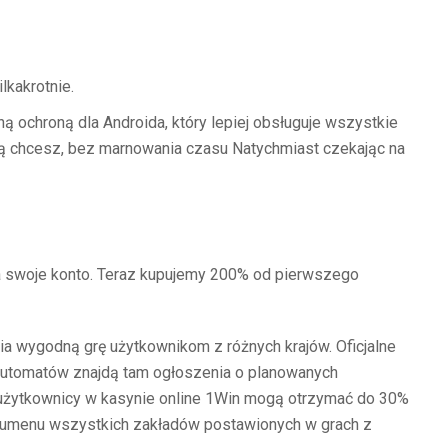
lkakrotnie.
 ochroną dla Androida, który lepiej obsługuje wszystkie
tórą chcesz, bez marnowania czasu Natychmiast czekając na
a swoje konto. Teraz kupujemy 200% od pierwszego
ia wygodną grę użytkownikom z różnych krajów. Oficjalne
i automatów znajdą tam ogłoszenia o planowanych
 użytkownicy w kasynie online 1Win mogą otrzymać do 30%
olumenu wszystkich zakładów postawionych w grach z