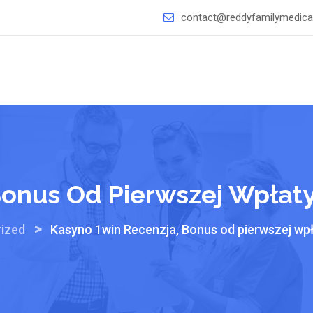
contact@reddyfamilymedical
Bonus Od Pierwszej Wpłat
>
ized
Kasyno 1win Recenzja, Bonus od pierwszej wp