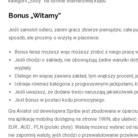
kategorii „Sloty” na stronie internetowej klubu.
Bonus „Witamy”
Jeśli samolot odleci, zanim gracz zbierze pieniądze, cała p
sposób, ale prosimy o wizytę w placówce.
Bonus teraz możesz więc możesz zrobić z niego pracę w
Jeśli chodzi o zakłady, nie obowiązują żadne warunki d
wypłaty.
Dlatego im więcej zawiera zakład, tym większy procent, j
Istnieje również kategoria z progresywnymi jackpotami, 
Jeśli uważasz, ze dodane treści naruszają jakiekolwiek p
Jest bonus w postaci kodu promocyjnego.
Gra Aviator od dewelopera Spribe jest zbudowana w oparciu
ma aplikację mobilną dostępną na stronie 1WIN, aby ułatwić C
EUR , AUD , PLN (polski złoty). Walutę możesz wybrać od r
nie zapomnij waluty, jeśli chodzi o przewalutowanie przelew