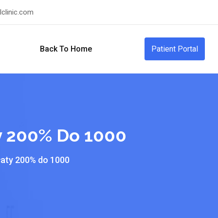
clinic.com
Back To Home
Patient Portal
y 200% Do 1000
łaty 200% do 1000