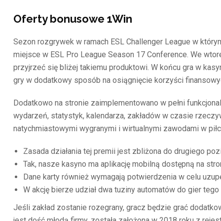
Oferty bonusowe 1Win
Sezon rozgrywek w ramach ESL Challenger League w którym u
miejsce w ESL Pro League Season 17 Conference. We wtorek
przyjrzeć się bliżej takiemu produktowi. W końcu gra w kasy
gry w dodatkowy sposób na osiągnięcie korzyści finansowy
Dodatkowo na stronie zaimplementowano w pełni funkcjonaln
wydarzeń, statystyk, kalendarza, zakładów w czasie rzecz
natychmiastowymi wygranymi i wirtualnymi zawodami w piłce 
Zasada działania tej premii jest zbliżona do drugiego po
Tak, nasze kasyno ma aplikację mobilną dostępną na stroni
Dane karty również wymagają potwierdzenia w celu uzupe
W akcję bierze udział dwa tuziny automatów do gier teg
Jeśli zakład zostanie rozegrany, gracz będzie grać dodatk
jest dość młodą firmy, została założona w 2018 roku z reje