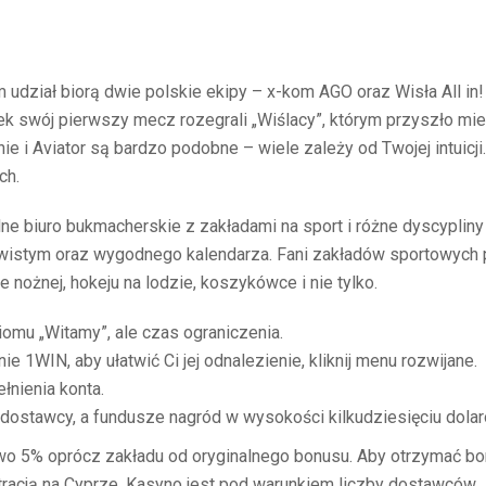
dział biorą dwie polskie ekipy – x-kom AGO oraz Wisła All in! 
 swój pierwszy mecz rozegrali „Wiślacy”, którym przyszło mie
nie i Aviator są bardzo podobne – wiele zależy od Twojej intuic
ch.
e biuro bukmacherskie z zakładami na sport i różne dyscypliny 
ywistym oraz wygodnego kalendarza. Fani zakładów sportowych p
nożnej, hokeju na lodzie, koszykówce i nie tylko.
ziomu „Witamy”, ale czas ograniczenia.
e 1WIN, aby ułatwić Ci jej odnalezienie, kliknij menu rozwijane.
łnienia konta.
o dostawcy, a fundusze nagród w wysokości kilkudziesięciu dola
owo 5% oprócz zakładu od oryginalnego bonusu. Aby otrzymać b
stracją na Cyprze. Kasyno jest pod warunkiem liczby dostawców.