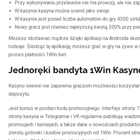
Przy wykonywaniu przelewów nie ma prowizji, ale nie zap
W kasynie kasyna można ocenić jako swoje.
W kasynie jest ponad liczba automatów do gry 4300 sztu
Nowy gracz jest również najwyższą kwotą 200% przy pier
Możesz obstawiać mądrze dzięki aplikacji na Androida skonf
rodzaje. Śledząc tę ​​aplikację, możesz grać w gry na żywo
proces płatności 1Win-bet.
Jednoręki bandyta 1Win Kasyn
Kasyno onewin nie zapewnia graczom możliwości korzystan
depozytu.
Jest bonus w postaci kodu promocyjnego. Interfejs strony 
strony kasyna w Telegramie i VK regularnie publikują wiado
promocjach i turniejach, a także dane o nowościach produ
zwrotu gotówki i kodów promocyjnych od 1Win. Procent ut