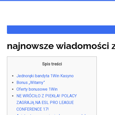
najnowsze wiadomości z
Spis treści
Jednoręki bandyta 1Win Kasyno
Bonus „Witamy”
Oferty bonusowe 1Win
NE WRÓCIŁO Z PIEKŁA! POLACY
ZAGRAJĄ NA ESL PRO LEAGUE
CONFERENCE 17!