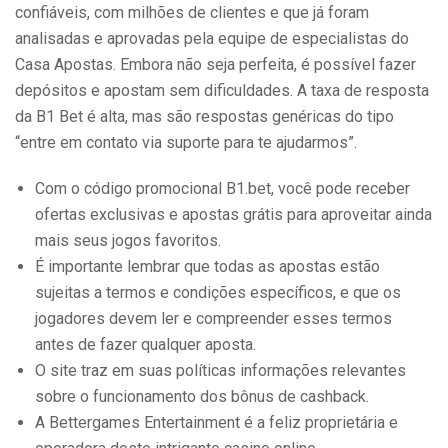
confiáveis, com milhões de clientes e que já foram
analisadas e aprovadas pela equipe de especialistas do
Casa Apostas. Embora não seja perfeita, é possível fazer
depósitos e apostam sem dificuldades. A taxa de resposta
da B1 Bet é alta, mas são respostas genéricas do tipo
“entre em contato via suporte para te ajudarmos”.
Com o código promocional B1.bet, você pode receber
ofertas exclusivas e apostas grátis para aproveitar ainda
mais seus jogos favoritos.
É importante lembrar que todas as apostas estão
sujeitas a termos e condições específicos, e que os
jogadores devem ler e compreender esses termos
antes de fazer qualquer aposta.
O site traz em suas políticas informações relevantes
sobre o funcionamento dos bônus de cashback.
A Bettergames Entertainment é a feliz proprietária e