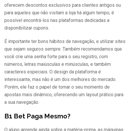
oferecem descontos exclusivos para clientes antigos ou
para aqueles que não visitam a loja há algum tempo, é
possível encontrá-los nas plataformas dedicadas a
disponibilizar cupons.
É importante ter bons hábitos de navegação, e utilizar sites
que sejam seguros sempre. Também recomendamos que
você crie uma senha forte para o seu registro, com
números, letras maiúsculas e minúsculas, e também
caracteres especiais. O design da plataforma é
interessante, mas não é um dos melhores do mercado.
Porém, ele faz o papel de tornar o seu momento de
apostas mais dinâmico, oferecendo um layout prático para
a sua navegação.
B1 Bet Paga Mesmo?
O aluno aprende ainda sobre a matéria-prima, as máquinas