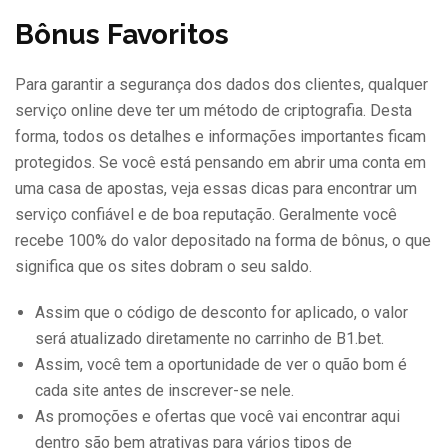
Bônus Favoritos
Para garantir a segurança dos dados dos clientes, qualquer
serviço online deve ter um método de criptografia. Desta
forma, todos os detalhes e informações importantes ficam
protegidos. Se você está pensando em abrir uma conta em
uma casa de apostas, veja essas dicas para encontrar um
serviço confiável e de boa reputação. Geralmente você
recebe 100% do valor depositado na forma de bônus, o que
significa que os sites dobram o seu saldo.
Assim que o código de desconto for aplicado, o valor
será atualizado diretamente no carrinho de B1.bet.
Assim, você tem a oportunidade de ver o quão bom é
cada site antes de inscrever-se nele.
As promoções e ofertas que você vai encontrar aqui
dentro são bem atrativas para vários tipos de