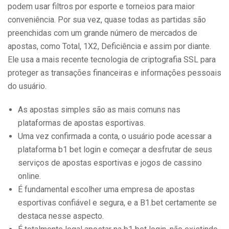
podem usar filtros por esporte e torneios para maior
conveniência. Por sua vez, quase todas as partidas são
preenchidas com um grande número de mercados de
apostas, como Total, 1X2, Deficiência e assim por diante.
Ele usa a mais recente tecnologia de criptografia SSL para
proteger as transações financeiras e informações pessoais
do usuário.
As apostas simples são as mais comuns nas
plataformas de apostas esportivas.
Uma vez confirmada a conta, o usuário pode acessar a
plataforma b1 bet login e começar a desfrutar de seus
serviços de apostas esportivas e jogos de cassino
online.
É fundamental escolher uma empresa de apostas
esportivas confiável e segura, e a B1.bet certamente se
destaca nesse aspecto.