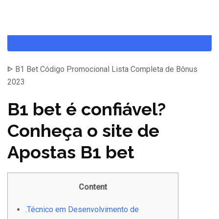
ᐈ B1 Bet Código Promocional Lista Completa de Bônus
2023
B1 bet é confiável?
Conheça o site de
Apostas B1 bet
Content
.Técnico em Desenvolvimento de