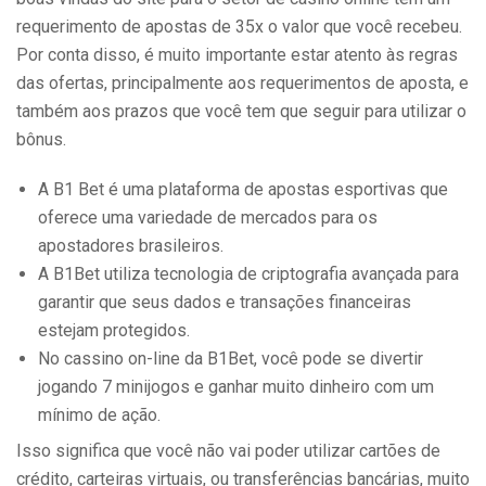
requerimento de apostas de 35x o valor que você recebeu.
Por conta disso, é muito importante estar atento às regras
das ofertas, principalmente aos requerimentos de aposta, e
também aos prazos que você tem que seguir para utilizar o
bônus.
A B1 Bet é uma plataforma de apostas esportivas que
oferece uma variedade de mercados para os
apostadores brasileiros.
A B1Bet utiliza tecnologia de criptografia avançada para
garantir que seus dados e transações financeiras
estejam protegidos.
No cassino on-line da B1Bet, você pode se divertir
jogando 7 minijogos e ganhar muito dinheiro com um
mínimo de ação.
Isso significa que você não vai poder utilizar cartões de
crédito, carteiras virtuais, ou transferências bancárias, muito