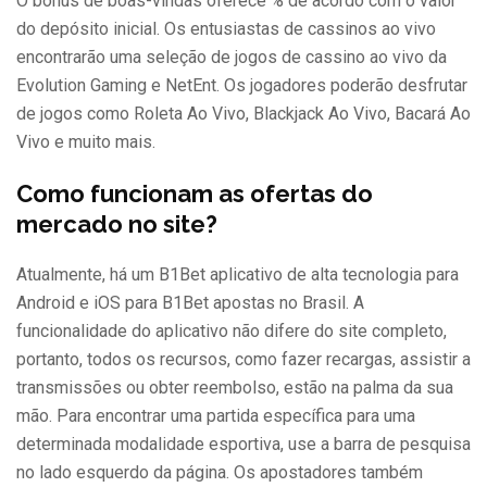
O bônus de boas-vindas oferece % de acordo com o valor
do depósito inicial. Os entusiastas de cassinos ao vivo
encontrarão uma seleção de jogos de cassino ao vivo da
Evolution Gaming e NetEnt. Os jogadores poderão desfrutar
de jogos como Roleta Ao Vivo, Blackjack Ao Vivo, Bacará Ao
Vivo e muito mais.
Como funcionam as ofertas do
mercado no site?
Atualmente, há um B1Bet aplicativo de alta tecnologia para
Android e iOS para B1Bet apostas no Brasil. A
funcionalidade do aplicativo não difere do site completo,
portanto, todos os recursos, como fazer recargas, assistir a
transmissões ou obter reembolso, estão na palma da sua
mão. Para encontrar uma partida específica para uma
determinada modalidade esportiva, use a barra de pesquisa
no lado esquerdo da página. Os apostadores também