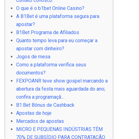
contato conosco:
O que é o b1bet Online Casino?
A B1Bet é uma plataforma segura para
apostar?
B1Bet Programa de Afiliados
Quanto tempo leva para eu começar a
apostar com dinheiro?
Jogos de mesa
Como a plataforma verifica seus
documentos?
FEXPOANR teve show gospel marcando a
abertura da festa mais aguardada do ano;
confira a programaçã…
B1.Bet Bônus de Cashback
Apostas de hoje
Mercados de apostas
MICRO E PEQUENAS INDÚSTRIAS TÊM
70% DE SUBSÍDIO PARA CONTRATAÇÃO