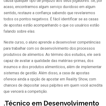
causa qualquer tipo de prejuízo aos seus jogadores. Se, por
acaso, encontrarmos algum serviço duvidoso em algum
sentido, restaure a confiança sabendo que revelaremos
todos os pontos negativos. É fácil identificar se as casas
de apostas estão acompanhando o que os usuários estão
falando sobre elas.
Neste curso, o aluno aprende a desenvolver competências
para trabalhar com os desenvolvimento dos processos
produtivos de alimentos. Ao término dos estudos, ele será
capaz de avaliar a qualidade das matérias-primas, dos
insumos e dos produtos alimentícios, além de implementar
sistemas de gestão. Além disso, a casa de apostas
oferece ainda a opção de apostar em Reality Show, com
chances de depositar seus palpites em quem você acredita
que vencerá a competição.
.Técnico em Desenvolvimento