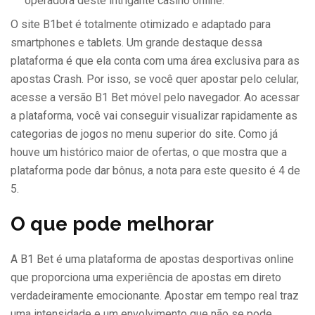
operadora deste intrigante casino online.
O site B1bet é totalmente otimizado e adaptado para
smartphones e tablets. Um grande destaque dessa
plataforma é que ela conta com uma área exclusiva para as
apostas Crash. Por isso, se você quer apostar pelo celular,
acesse a versão B1 Bet móvel pelo navegador. Ao acessar
a plataforma, você vai conseguir visualizar rapidamente as
categorias de jogos no menu superior do site. Como já
houve um histórico maior de ofertas, o que mostra que a
plataforma pode dar bônus, a nota para este quesito é 4 de
5.
O que pode melhorar
A B1 Bet é uma plataforma de apostas desportivas online
que proporciona uma experiência de apostas em direto
verdadeiramente emocionante. Apostar em tempo real traz
uma intensidade e um envolvimento que não se pode