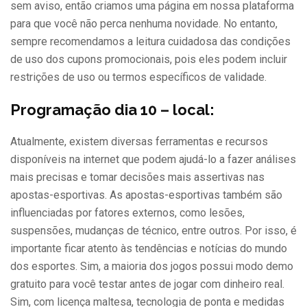
sem aviso, então criamos uma página em nossa plataforma
para que você não perca nenhuma novidade. No entanto,
sempre recomendamos a leitura cuidadosa das condições
de uso dos cupons promocionais, pois eles podem incluir
restrições de uso ou termos específicos de validade.
Programação dia 10 – local:
Atualmente, existem diversas ferramentas e recursos
disponíveis na internet que podem ajudá-lo a fazer análises
mais precisas e tomar decisões mais assertivas nas
apostas-esportivas. As apostas-esportivas também são
influenciadas por fatores externos, como lesões,
suspensões, mudanças de técnico, entre outros. Por isso, é
importante ficar atento às tendências e notícias do mundo
dos esportes. Sim, a maioria dos jogos possui modo demo
gratuito para você testar antes de jogar com dinheiro real.
Sim, com licença maltesa, tecnologia de ponta e medidas