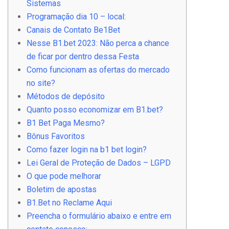
Sistemas
Programação dia 10 – local:
Canais de Contato Be1Bet
Nesse B1.bet 2023: Não perca a chance
de ficar por dentro dessa Festa
Como funcionam as ofertas do mercado
no site?
Métodos de depósito
Quanto posso economizar em B1.bet?
B1 Bet Paga Mesmo?
Bônus Favoritos
Como fazer login na b1 bet login?
Lei Geral de Proteção de Dados – LGPD
O que pode melhorar
Boletim de apostas
B1.Bet no Reclame Aqui
Preencha o formulário abaixo e entre em