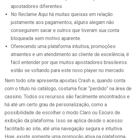
apostadores diferentes.
No Reclame Aqui há muitas queixas em relação
justamente aos pagamentos, alguns alegam não
conseguirem sacar e outros que tiveram sua conta
bloqueada sem motivo aparente.
Oferecendo uma plataforma intuitiva, promoções
atraentes e um atendimento ao cliente de excelência, é
fácil entender por que muitos apostadores brasileiros
estão se voltando para este novo player no mercado.
Nem todo site apresenta apostas Crash e, quando conta
com o título no catálogo, costuma ficar “perdido” na área de
cassino. Todos os recursos são facilmente encontrados e
há até um certo grau de personalização, como a
possibilidade de escolher o modo Claro ou Escuro de
exibição da plataforma. Isso se aplica desde o acesso
facilitado ao site, até uma navegação segura e intuitiva.
Hoje, existe somente uma promoção ativa na plataforma,